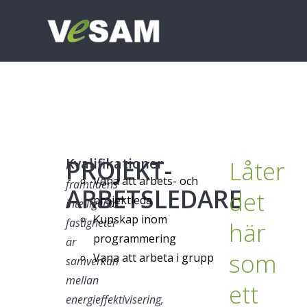
PROJEKT-
Kvalifikationer
Låter
I
Vana att arbets- och
framtidens
ARBETSLEDARE
det
projektleda
intelligenta
Kunskap inom
fastigheter
här
programmering
är
som
Vana att arbeta i grupp
samverkan
mellan
ett
energieffektivisering,