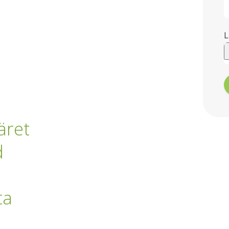
L
äret
d
ta