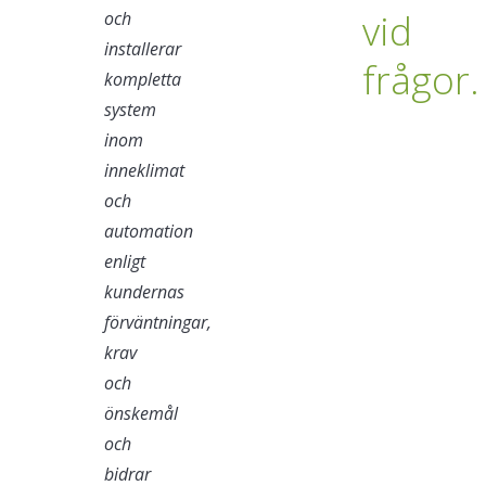
vid
och
installerar
frågor.
kompletta
system
inom
inneklimat
och
automation
enligt
kundernas
förväntningar,
krav
och
önskemål
och
bidrar