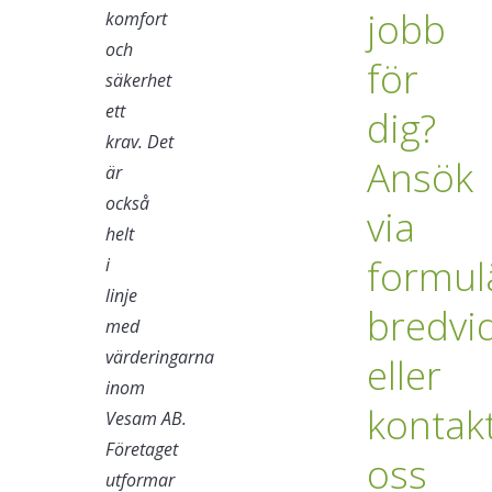
jobb
komfort
och
för
säkerhet
ett
dig?
krav. Det
Ansök
är
också
via
helt
formul
i
linje
bredvi
med
värderingarna
eller
inom
kontak
Vesam
AB.
Företaget
oss
utformar